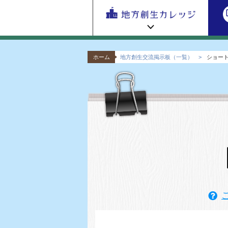
地方
ホーム
地方創生交流掲示板（一覧）
ショー
地方創生カレッジ HOME
連携・交流ひろば HOME
ｅ
ラーニング講座 HOME
新着情報
連携・交流ひろばについて
初めての方へ
地方創生カレッジ活用の流れ
全国で活躍する地方創生専門人材
受講方法
ビデオライブラリ
地方創生応援プロジェクト