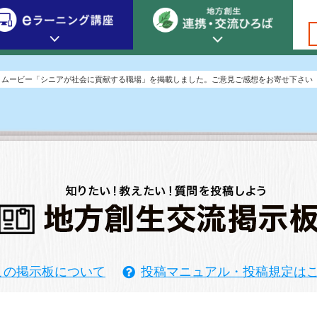
創生カレッジ
ｅラーニング講座
連携
トムービー「シニアが社会に貢献する職場」を掲載しました。ご意見ご感想をお寄せ下さい
地方創生カレッジについて
地方創生×デジタル
New!
お
地
テーマ別おすすめ受講コース
ｅ
ｅラーニング講座 HOME
地方創生の実践事例紹介
官
地
ｅラーニング受講者の声
サイトマップ
イベント情報
お
この掲示板について
投稿マニュアル・投稿規定は