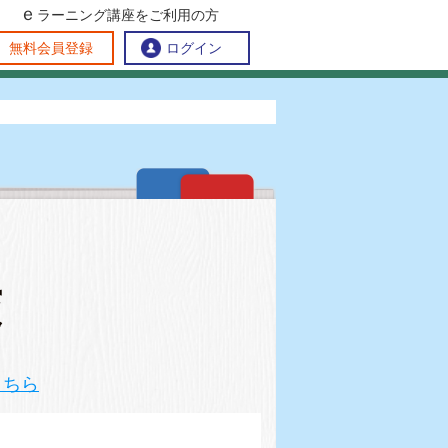
ｅ
ラーニング講座をご利用の方
交流ひろば
無料会員登録
ログイン
すすめする理由
方創生交流掲示板
ラーニング講座を探す
民連携講座
方創生に役立つコンテンツ集
問い合わせ
こちら