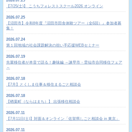
2026.07.25
【7/25(土)】 こうちフォレストスクール2026 オンライン
2026.07.25
【沼田市】令和8年度『沼田市田舎体験ツアー（全6回）』参加者募
集！
2026.07.24
第１回地域の社会課題解決の担い手応援WEBセミナー
2026.07.19
先輩移住者が本音で語る！趣味編 ～諫早市・雲仙市合同移住フェア
～
2026.07.18
【7月】とくしま仕事＆移住まるごと相談会
2026.07.18
【楢葉町（ならはまち）】 出張移住相談会
2026.07.11
【7月11日(土)】対面＆オンライン「佐賀県しごと相談会 in 東京」
2026.07.11