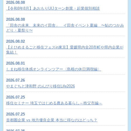
2026.08.08
【令和8年8月】あおもりUIJターン創業・起業個別相談
2026.08.08
「田舎の未来、未来のイ田舎」 イ田舎イベント夏編 〜鮎のつかみ
どり・夏祭り〜
2026.08.02
【えひめまるごと移住フェスin東京】愛媛県内全20市町や県内企業が
集結！
2026.08.01
しまね移住体感オンラインツアー〈島根の休日満喫編〉
2026.07.26
やまぐちと津和野 のんびり移住Life2026
2026.07.25
移住セミナー 埼玉ではじめる農ある暮らし～秩父市編～
2026.07.25
首都圏企業 vs 地方優良企業 本当に得なのはどっち？