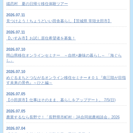
嬬恋村 夏の日帰り移住体験ツアー
2026.07.11
見つけよう！ちょうどいい田舎暮らし【茨城県 常陸太田市】
2026.07.11
【いすみ市】お試し居住希望者を募集！
2026.07.10
岡山県移住オンラインセミナー ～自然×趣味の暮らし～ 「海ぐら
し」
2026.07.10
めぐるまちとつながるオンライン移住セミナー＃０１『南三陸が目指
す未来の景色』～ひと編～
2026.07.05
【小田原市】仕事はそのまま、暮らしをアップデート。 7/5(日)
2026.07.05
農業するなら長野で！「長野県市町村・JA合同就農相談会」2026
2026.07.04