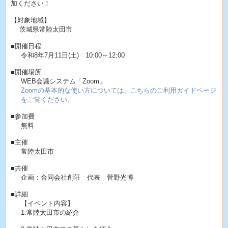
加ください！
【対象地域】
茨城県常陸太田市
■開催日程
令和8年7月11日(土) 10:00～12:00
■開催場所
WEB会議システム「Zoom」
Zoomの基本的な使い方については、こちらのご利用ガイドページ
をご覧ください。
■参加費
無料
■主催
常陸太田市
■共催
企画：合同会社創荘 代表 菅野光博
■詳細
【イベント内容】
1.常陸太田市の紹介