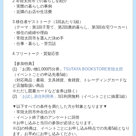
2.常陸太田市での暮らしを紹介
・実際の暮らしの事例
・近隣のお店や生活費
3.移住者ゲストトーク（1回あたり1組）
（テーマ：第1回子育て、第2回農的暮らし、第3回在宅ワーカー）
・移住の経緯や理由
・常陸太田市を選んだ決め手
・仕事・暮らし・苦労話
4.フリートーク・質疑応答
【参加特典】
(1) 「お買い物1,000円分券」
TSUTAYA BOOKSTORE常陸太田
（イベントごとの申込先着5組）
（対応商品：書籍、文具雑貨、食雑貨、トレーディングカードな
ど店舗取扱い商品
※ただし図書カードなど金券は除く）
(2)
「お試し居住利用券」
3日利用無料（イベントごとに抽選1組）
▼以下すべての条件を満たした方が対象となります▼
・常陸太田市外在住の方
・イベント終了後のアンケートに回答
※お申し込みと当日の参加が必須となります。
※(1)の特典は、イベントごとにお申し込み時点での先着5組となり
ます。お早めにお申し込みください。