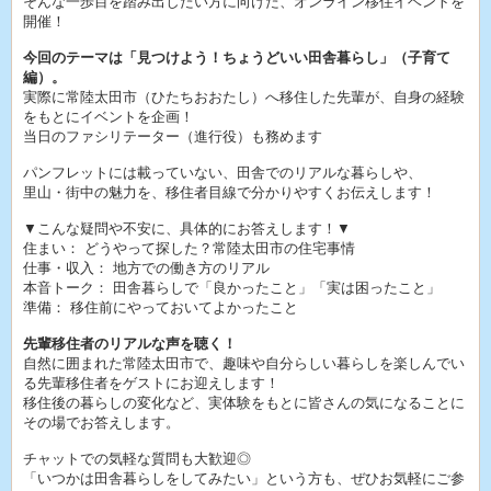
そんな一歩目を踏み出したい方に向けた、オンライン移住イベントを
開催！
今回のテーマは「見つけよう！ちょうどいい田舎暮らし」（子育て
編）。
実際に常陸太田市（ひたちおおたし）へ移住した先輩が、自身の経験
をもとにイベントを企画！
当日のファシリテーター（進行役）も務めます
パンフレットには載っていない、田舎でのリアルな暮らしや、
里山・街中の魅力を、移住者目線で分かりやすくお伝えします！
▼こんな疑問や不安に、具体的にお答えします！▼
住まい： どうやって探した？常陸太田市の住宅事情
仕事・収入： 地方での働き方のリアル
本音トーク： 田舎暮らしで「良かったこと」「実は困ったこと」
準備： 移住前にやっておいてよかったこと
先輩移住者のリアルな声を聴く！
自然に囲まれた常陸太田市で、趣味や自分らしい暮らしを楽しんでい
る先輩移住者をゲストにお迎えします！
移住後の暮らしの変化など、実体験をもとに皆さんの気になることに
その場でお答えします。
チャットでの気軽な質問も大歓迎◎
「いつかは田舎暮らしをしてみたい」という方も、ぜひお気軽にご参