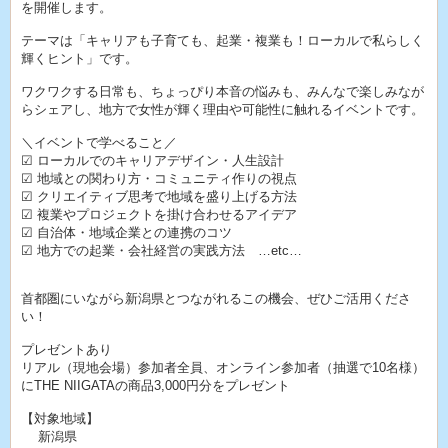
を開催します。
テーマは「キャリアも子育ても、起業・複業も！ローカルで私らしく
輝くヒント」です。
ワクワクする日常も、ちょっぴり本音の悩みも、みんなで楽しみなが
らシェアし、地方で女性が輝く理由や可能性に触れるイベントです。
＼イベントで学べること／
☑ ローカルでのキャリアデザイン・人生設計
☑ 地域との関わり方・コミュニティ作りの視点
☑ クリエイティブ思考で地域を盛り上げる方法
☑ 複業やプロジェクトを掛け合わせるアイデア
☑ 自治体・地域企業との連携のコツ
☑ 地方での起業・会社経営の実践方法 …etc…
首都圏にいながら新潟県とつながれるこの機会、ぜひご活用くださ
い！
プレゼントあり
リアル（現地会場）参加者全員、オンライン参加者（抽選で10名様）
にTHE NIIGATAの商品3,000円分をプレゼント
【対象地域】
新潟県