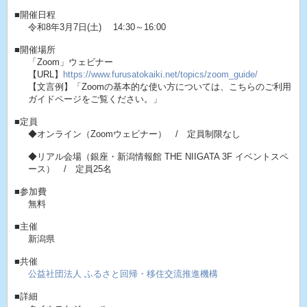
■開催日程
令和8年3月7日(土) 14:30～16:00
■開催場所
「Zoom」ウェビナー
【URL】
https://www.furusatokaiki.net/topics/zoom_guide/
【文言例】「Zoomの基本的な使い方については、こちらのご利用
ガイドページをご覧ください。」
■定員
◆オンライン（Zoomウェビナー） / 定員制限なし
◆リアル会場（銀座・新潟情報館 THE NIIGATA 3F イベントスペ
ース） / 定員25名
■参加費
無料
■主催
新潟県
■共催
公益社団法人 ふるさと回帰・移住交流推進機構
■詳細