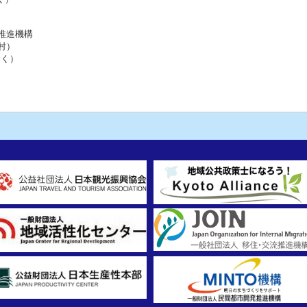
推進機構
村）
除く）