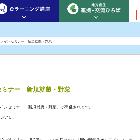
創生カレッジ
eラーニング講座
連携
ンラインセミナー 新規就農・野菜
地方創生カレッジについて
地方創生×デジタル
New!
テーマ別おすすめ受講コース
eラーニング講座 HOME
地方創生の実践事例紹介
eラーニング受講者の声
サイトマップ
イベント情報
セミナー 新規就農・野菜
ンラインセミナー 新規就農・野菜」が開催されます。
ください。