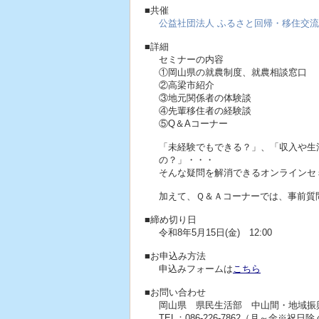
■共催
公益社団法人 ふるさと回帰・移住交
■詳細
セミナーの内容
①岡山県の就農制度、就農相談窓口
②高梁市紹介
③地元関係者の体験談
④先輩移住者の経験談
⑤Q＆Aコーナー
「未経験でもできる？」、「収入や生
の？」・・・
そんな疑問を解消できるオンラインセ
加えて、Ｑ＆Ａコーナーでは、事前質
■締め切り日
令和8年5月15日(金) 12:00
■お申込み方法
申込みフォームは
こちら
■お問い合わせ
岡山県 県民生活部 中山間・地域振
TEL：086-226-7862（月～金※祝日