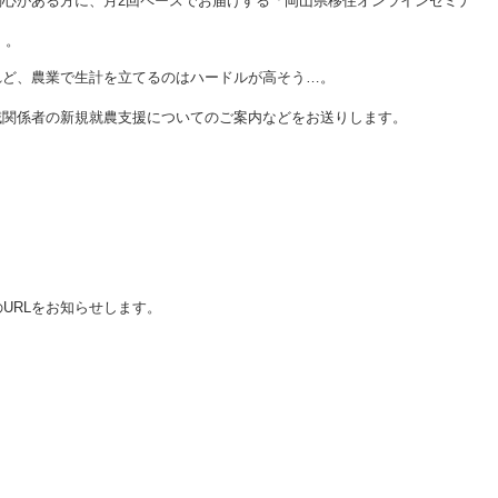
心がある方に、月2回ペースでお届けする「岡山県移住オンラインセミナ
」。
れど、農業で生計を立てるのはハードルが高そう…。
域関係者の新規就農支援についてのご案内などをお送りします。
のURLをお知らせします。