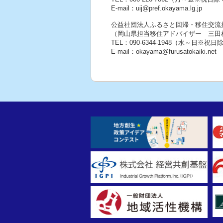
E-mail：uij@pref.okayama.lg.jp
公益社団法人ふるさと回帰・移住交流
（岡山県担当移住アドバイザー 三田
TEL：090-6344-1948（水～日※祝日
E-mail：okayama@furusatokaiki.net