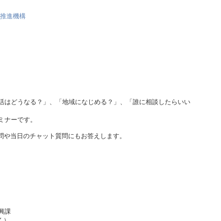
流推進機構
活はどうなる？」、「地域になじめる？」、「誰に相談したらいい
ミナーです。
問や当日のチャット質問にもお答えします。
興課
除く）