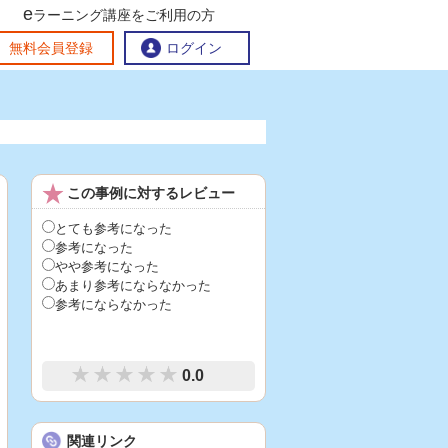
e
ラーニング講座をご利用の方
交流ひろば
無料会員登録
ログイン
おすすめする理由
地方創生交流掲示板
この事例に対するレビュー
eラーニング講座を探す
官民連携講座
地方創生に役立つコンテンツ集
とても参考になった
参考になった
お問い合わせ
やや参考になった
あまり参考にならなかった
参考にならなかった
0.0
関連リンク