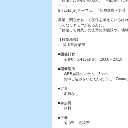
「移住」に関心がある方、「岡山県」に関
ー」。
5月15日(金)テーマは、「新規就農・野菜
農業に関心があって移住を考えているけ
そんなモヤモヤがある方に、
「移住して農業」の先輩の体験談や、地
【対象地域】
岡山県高梁市
■開催日程
令和8年5月15日(金) 19:00～20:15
■開催場所
WEB会議システム「Zoom」
お申し込みをいただいた方に、Zoom
■定員
定員なし
■参加費
無料
■主催
岡山県、高梁市