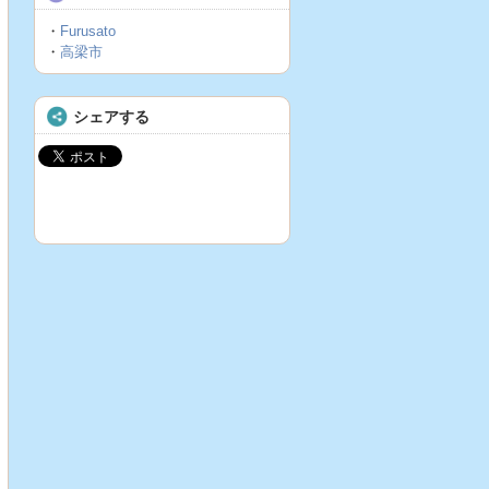
・
Furusato
・
高梁市
シェアする