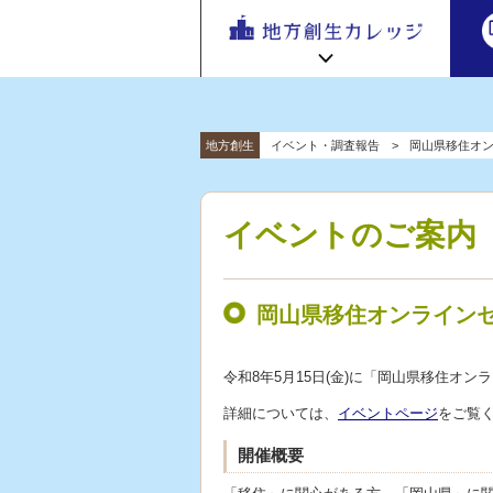
地方
地方創生カレッジ HOME
連携・交流ひろば HOME
地方創生
イベント・調査報告
岡山県移住オ
e
ラーニング講座 HOME
「連携・
交流ひろ
新着情報
連携・交流ひろばについて
初めての方へ
ば」 | 地方
イベントのご案内
地方創生カレッジ活用の流れ
全国で活躍する地方創生専門人材
創生のノ
受講方法
ウハウ共
ビデオライブラリ
地方創生応援プロジェクト
有掲示板
岡山県移住オンライン
と実践事
例紹介
令和8年5月15日(金)に「岡山県移住オ
詳細については、
イベントページ
をご覧
開催概要