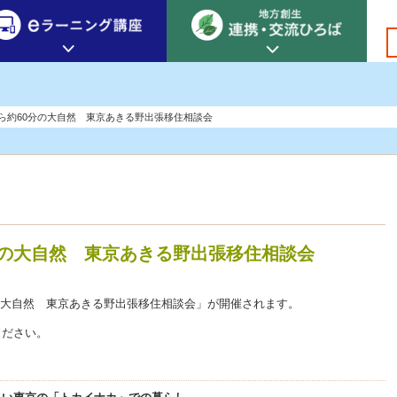
創生カレッジ
eラーニング講座
連携
都心から約60分の大自然 東京あきる野出張移住相談会
地方創生カレッジについて
地方創生×デジタル
New!
テーマ別おすすめ受講コース
eラーニング講座 HOME
地方創生の実践事例紹介
eラーニング受講者の声
サイトマップ
イベント情報
60分の大自然 東京あきる野出張移住相談会
0分の大自然 東京あきる野出張移住相談会」が開催されます。
ください。