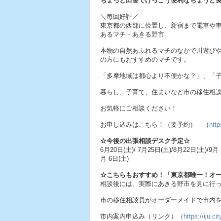
ちょっと田舎でけっこう便利なちょうど
＼毎回好評／
東京都の西部に位置し、新宿まで電車や車
あるマチ・あきる野市。
本物の自然あふれるマチのなかで川遊び
の方にもおすすめのマチです。
「多摩地域は都心より不便かな？」、「
暮らし、子育て、住まいなど市の移住相
お気軽にご相談ください！
お申し込みはこちら！（要予約） （
http
☆今後の出張相談デスク予定☆
6月20日(土)/ 7月25日(土)/8月22日(土)/9月 
月 6日(土)
☆こちらもおすすめ！「東京都唯一！オ
相談後には、実際にあきる野市を見に行
市の移住相談員がオーダーメイドで市内
市内案内申込み（リンク）（
https://iju.ci