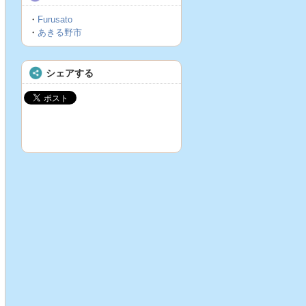
・
Furusato
・
あきる野市
シェアする