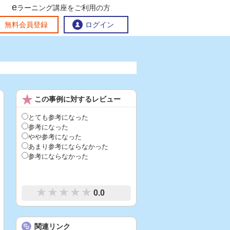
e
ラーニング講座をご利用の方
交流ひろば
無料会員登録
ログイン
おすすめする理由
地方創生交流掲示板
この事例に対するレビュー
eラーニング講座を探す
官民連携講座
地方創生に役立つコンテンツ集
とても参考になった
参考になった
お問い合わせ
やや参考になった
あまり参考にならなかった
参考にならなかった
0.0
関連リンク