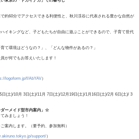
良い東京の「トカイナカ」での暮らし
で約60分でアクセスできる利便性と、秋川渓谷に代表される豊かな自然が
やハイキングなど、子どもたちが自由に遊ぶことができるので、子育て世代
子育て環境はどうなの？」、「どんな物件があるの？」
談員が何でもお答えいたします！
s://logoform.jp/f/AbYAV
）
5日(土)/10月 3日(土)/11月 7日(土)/12月19日(土)/1月16日(土)/2月 6日(土)/ 3
ーダーメイド型市内案内」☆
ってみましょう！
をご案内します。（要予約、参加無料）
ty.akiruno.tokyo.jp/support/
）