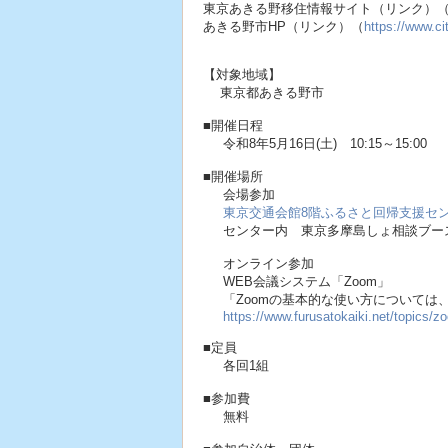
東京あきる野移住情報サイト（リンク）
あきる野市HP（リンク）（
https://www.ci
【対象地域】
東京都あきる野市
■開催日程
令和8年5月16日(土) 10:15～15:00
■開催場所
会場参加
東京交通会館8階ふるさと回帰支援セ
センター内 東京多摩島しょ相談ブー
オンライン参加
WEB会議システム「Zoom」
「Zoomの基本的な使い方について
https://www.furusatokaiki.net/topics/z
■定員
各回1組
■参加費
無料