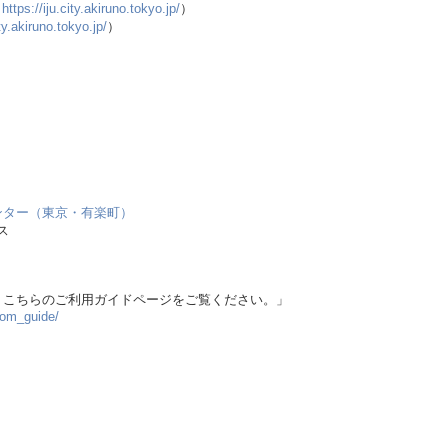
（
https://iju.city.akiruno.tokyo.jp/
）
ty.akiruno.tokyo.jp/
）
ンター（東京・有楽町）
ス
は、こちらのご利用ガイドページをご覧ください。」
oom_guide/