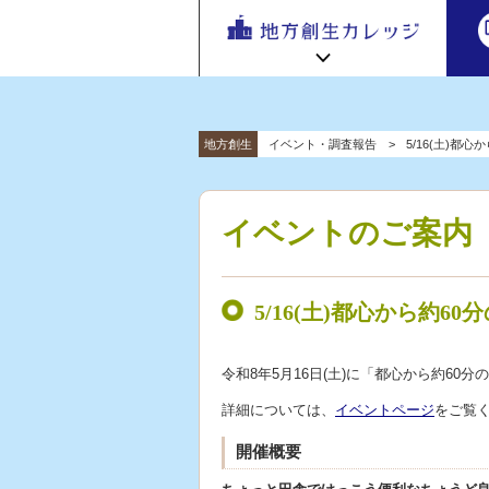
地方
地方創生カレッジ HOME
連携・交流ひろば HOME
地方創生
イベント・調査報告
5/16(土)
e
ラーニング講座 HOME
「連携・
交流ひろ
新着情報
連携・交流ひろばについて
初めての方へ
ば」 | 地方
イベントのご案内
地方創生カレッジ活用の流れ
全国で活躍する地方創生専門人材
創生のノ
受講方法
ウハウ共
ビデオライブラリ
地方創生応援プロジェクト
有掲示板
5/16(土)都心から約
と実践事
例紹介
令和8年5月16日(土)に「都心から約6
詳細については、
イベントページ
をご覧
開催概要