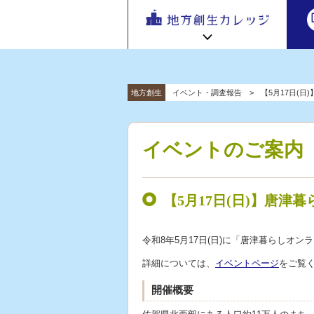
地方
地方創生カレッジ HOME
連携・交流ひろば HOME
地方創生
イベント・調査報告
【5月17日(
e
ラーニング講座 HOME
「連携・
交流ひろ
新着情報
連携・交流ひろばについて
初めての方へ
ば」 | 地方
イベントのご案内
地方創生カレッジ活用の流れ
全国で活躍する地方創生専門人材
創生のノ
受講方法
ウハウ共
ビデオライブラリ
地方創生応援プロジェクト
有掲示板
【5月17日(日)】唐津
と実践事
例紹介
令和8年5月17日(日)に「唐津暮らしオ
詳細については、
イベントページ
をご覧
開催概要