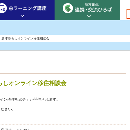
創生カレッジ
eラーニング講座
連携
日)】唐津暮らしオンライン移住相談会
地方創生カレッジについて
地方創生×デジタル
New!
テーマ別おすすめ受講コース
eラーニング講座 HOME
地方創生の実践事例紹介
eラーニング受講者の声
サイトマップ
イベント情報
暮らしオンライン移住相談会
ンライン移住相談会」が開催されます。
ください。