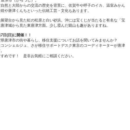
、唐津市（からつし）。
だ自然と大陸からの交流の歴史を背景に、佐賀牛や呼子のイカ、温室みかん
津焼や唐津くんちといった伝統工芸・文化もあります。
山展望台から見た虹の松原と白い砂浜。沖には宝くじが当たると有名な「宝
は唐津城から見た東唐津方面。少し霞んだ鏡山も趣がありますね。
7日(日)に開催！！
賀県唐津市の街や暮らし、移住支援についてお話を聞いてみませんか？
住コンシェルジュ、さが移住サポートデスク東京のコーディネーターが唐津
す。
すすめです！ 是非お気軽にご相談ください。