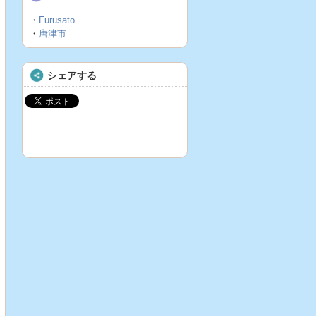
・
Furusato
・
唐津市
シェアする