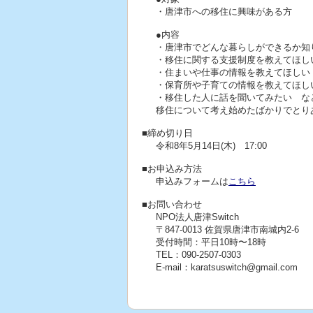
・唐津市への移住に興味がある方
●内容
・唐津市でどんな暮らしができるか知
・移住に関する支援制度を教えてほし
・住まいや仕事の情報を教えてほしい
・保育所や子育ての情報を教えてほし
・移住した人に話を聞いてみたい な
移住について考え始めたばかりでとり
■締め切り日
令和8年5月14日(木) 17:00
■お申込み方法
申込みフォームは
こちら
■お問い合わせ
NPO法人唐津Switch
〒847-0013 佐賀県唐津市南城内2-6
受付時間：平日10時〜18時
TEL：090-2507-0303
E-mail：karatsuswitch@gmail.com