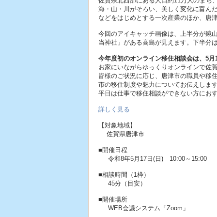
佐賀県北西部にある人口約11万人のまち
海・山・川がそろい、美しく変化に富ん
などをはじめとする一次産業のほか、唐
今回のアイキャッチ画像は、上半分が鏡
当神社」がある高島が見えます。下半分
今年度初のオンライン移住相談会は、5月1
お家にいながらゆっくりオンラインで佐
皆様のご状況に応じ、唐津市の職員や移
市の移住制度や魅力についてお伝えしま
平日は仕事で移住相談ができない方にお
詳しく見る
【対象地域】
佐賀県唐津市
■開催日程
令和8年5月17日(日) 10:00～15:00
■相談時間（1枠）
45分（目安）
■開催場所
WEB会議システム「Zoom」