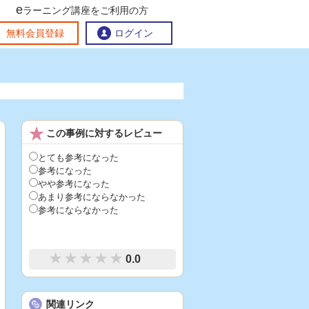
e
ラーニング講座をご利用の方
交流ひろば
無料会員登録
ログイン
おすすめする理由
地方創生交流掲示板
この事例に対するレビュー
eラーニング講座を探す
官民連携講座
地方創生に役立つコンテンツ集
とても参考になった
参考になった
お問い合わせ
やや参考になった
あまり参考にならなかった
参考にならなかった
0.0
関連リンク