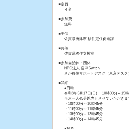
■定員
４名
■参加費
無料
■主催
佐賀県唐津市 移住定住促進課
■共催
佐賀県移住支援室
■参加自治体・団体
NPO法人 唐津Switch
さが移住サポートデスク（東京デスク
■詳細
●日時
令和8年5月17日(日) 10時00分～15時
※お一人45分以内とさせていただき
・10時00分～10時45分
・11時00分～11時45分
・13時00分～13時45分
・14時00分～14時45分
●対象