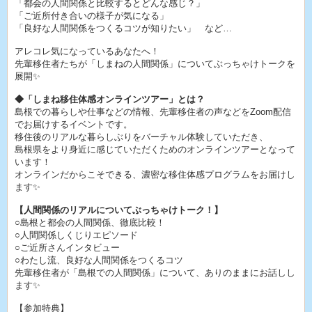
「都会の人間関係と比較するとどんな感じ？」
「ご近所付き合いの様子が気になる」
「良好な人間関係をつくるコツが知りたい」 など…
アレコレ気になっているあなたへ！
先輩移住者たちが「しまねの人間関係」についてぶっちゃけトークを
展開✨
◆「しまね移住体感オンラインツアー」とは？
島根での暮らしや仕事などの情報、先輩移住者の声などをZoom配信
でお届けするイベントです。
移住後のリアルな暮らしぶりをバーチャル体験していただき、
島根県をより身近に感じていただくためのオンラインツアーとなって
います！
オンラインだからこそできる、濃密な移住体感プログラムをお届けし
ます✨
【人間関係のリアルについてぶっちゃけトーク！】
○島根と都会の人間関係、徹底比較！
○人間関係しくじりエピソード
○ご近所さんインタビュー
○わたし流、良好な人間関係をつくるコツ
先輩移住者が「島根での人間関係」について、ありのままにお話しし
ます✨
【参加特典】