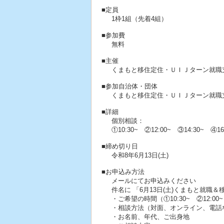
■定員
1枠1組（先着4組）
■参加費
無料
■主催
くまもと移住定住・ＵＩＪターン就職
■参加自治体・団体
くまもと移住定住・ＵＩＪターン就職
■詳細
個別相談：
①10:30~ ②12:00~ ③14:30~ ④1
■締め切り日
令和8年6月13日(土)
■お申込み方法
メールにてお申込みください
件名に 「6月13日(土)くまもと就
・ご希望の時間（①10:30~ ②12:00~ 
・相談方法（対面、オンライン、電話
・お名前、年代、ご出身地