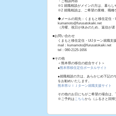
・ご相談内容
※1 就職相談がメインの方は、暮ら
※2 就職相談は、ご希望の業種、職
◆メールの宛先：くまもと移住定住・
kumamoto@furusatokaiki.net
（月曜、祝日が休みのため、返信が遅
■お問い合わせ
くまもと移住定住・UIJターン就職支
mail：kumamoto@furusatokaiki.net
tel：080-2125-1656
■その他
＜熊本県の移住の総合サイト＞
●
熊本県移住定住ポータルサイト
●就職相談の方は、あらかじめ下記の
をお勧めいたします。
熊本県ＵＩＪターン就職支援サイト
その他のお日にちがご希望の場合は、
※ご予約は
こちら
から（ふるさと回帰