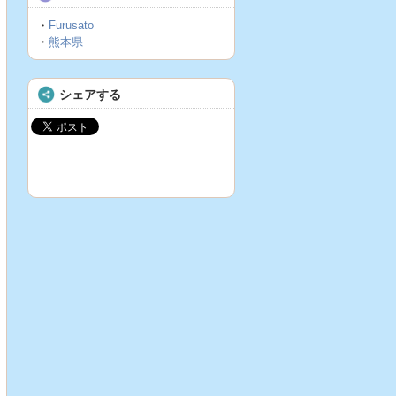
・
Furusato
・
熊本県
シェアする