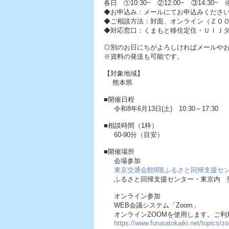
各日 ①10:30~ ②12:00~ ③14:30~ ④
◆お申込み：メールにてお申込みくださ
◆ご相談方法：対面、オンライン（ＺＯ
◆対応窓口：くまもと移住定住・ＵＩＪ
◎別のお日にちがよろしければメールや
※資料の発送も可能です。
【対象地域】
熊本県
■開催日程
令和8年6月13日(土) 10:30～17:30
■相談時間（1枠）
60-90分（目安）
■開催場所
会場参加
東京交通会館8階ふるさと回帰支援セ
ふるさと回帰支援センター・東京内 
オンライン参加
WEB会議システム「Zoom」
オンラインZOOMを使用します。ご利
https://www.furusatokaiki.net/topics/z