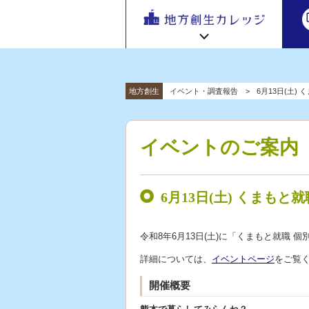
地方
地方創生カレッジ HOME
連携・交流ひろば HOME
地方創生
イベント・調査報告
6月13日(土)
e
ラーニング講座 HOME
「連携・
交流ひろ
新着情報
連携・交流ひろばについて
初めての方へ
ば」 | 地方
イベントのご案内
地方創生カレッジ活用の流れ
全国で活躍する地方創生専門人材
創生のノ
受講方法
ウハウ共
ビデオライブラリ
地方創生応援プロジェクト
有掲示板
6月13日(土) くまもと
と実践事
例紹介
令和8年6月13日(土)に「くまもと就職 
詳細については、
イベントページ
をご覧
開催概要