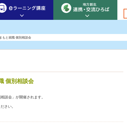
創生カレッジ
eラーニング講座
連携
 くまもと就職 個別相談会
地方創生カレッジについて
地方創生×デジタル
New!
テーマ別おすすめ受講コース
eラーニング講座 HOME
地方創生の実践事例紹介
eラーニング受講者の声
サイトマップ
イベント情報
就職 個別相談会
個別相談会」が開催されます。
ください。