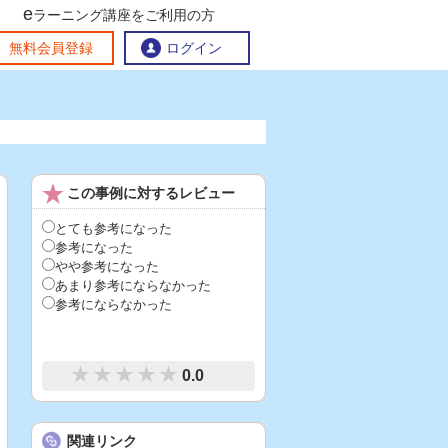
e
ラーニング講座をご利用の方
交流ひろば
無料会員登録
ログイン
おすすめする理由
地方創生交流掲示板
この事例に対するレビュー
eラーニング講座を探す
官民連携講座
地方創生に役立つコンテンツ集
とても参考になった
参考になった
お問い合わせ
やや参考になった
あまり参考にならなかった
参考にならなかった
0.0
関連リンク