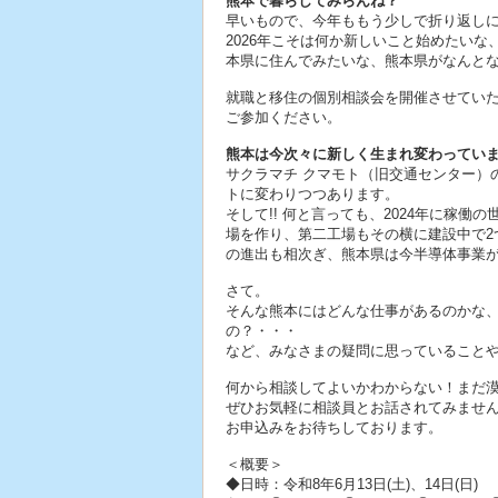
熊本で暮らしてみらんね？
早いもので、今年ももう少しで折り返し
2026年こそは何か新しいこと始めたい
本県に住んでみたいな、熊本県がなんと
就職と移住の個別相談会を開催させてい
ご参加ください。
熊本は今次々に新しく生まれ変わってい
サクラマチ クマモト（旧交通センター）
トに変わりつつあります。
そして!! 何と言っても、2024年に稼
場を作り、第二工場もその横に建設中で2
の進出も相次ぎ、熊本県は今半導体事業
さて。
そんな熊本にはどんな仕事があるのかな
の？・・・
など、みなさまの疑問に思っていること
何から相談してよいかわからない！まだ
ぜひお気軽に相談員とお話されてみま
お申込みをお待ちしております。
＜概要＞
◆日時：令和8年6月13日(土)、14日(日)