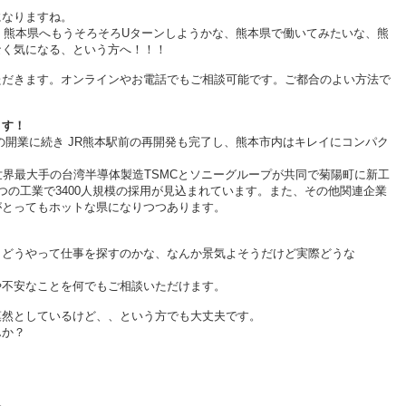
になりますね。
な、熊本県へもうそろそろUターンしようかな、熊本県で働いてみたいな、熊
なく気になる、という方へ！！！
ただきます。オンラインやお電話でもご相談可能です。ご都合のよい方法で
ます！
の開業に続き JR熊本駅前の再開発も完了し、熊本市内はキレイにコンパク
働の世界最大手の台湾半導体製造TSMCとソニーグループが共同で菊陽町に新工
つの工業で3400人規模の採用が見込まれています。また、その他関連企業
がとってもホットな県になりつつあります。
、どうやって仕事を探すのかな、なんか景気よそうだけど実際どうな
や不安なことを何でもご相談いただけます。
漠然としているけど、、という方でも大丈夫です。
せんか？