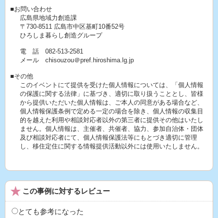
■お問い合わせ
広島県地域力創造課
〒730-8511 広島市中区基町10番52号
ひろしま暮らし創造グループ
電 話 082-513-2581
メール chisouzou＠pref.hiroshima.lg.jp
■その他
このイベントにて提供を受けた個人情報については、「個人情報
の保護に関する法律」に基づき、適切に取り扱うこととし、皆様
から提供いただいた個人情報は、ご本人の同意がある場合など、
個人情報保護条例で定める一定の場合を除き、個人情報の収集目
的を越えた利用や相談対応者以外の第三者に提供その他はいたし
ません。個人情報は、主催者、共催者、協力、参加自治体・団体
及び相談対応者にて、個人情報保護法等にもとづき適切に管理
し、移住定住に関する情報提供活動以外には使用いたしません。
この事例に対するレビュー
とても参考になった