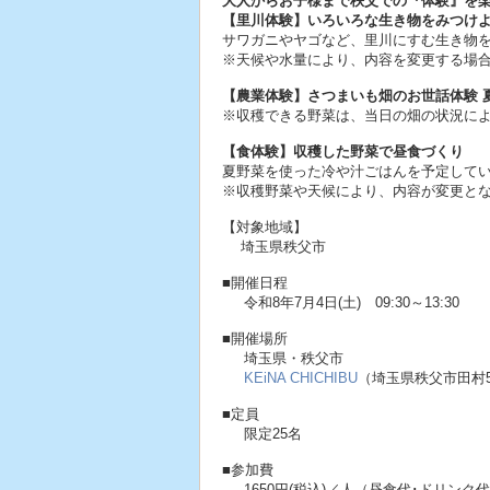
大人からお子様まで秩父での『体験』を
【里川体験】いろいろな生き物をみつけ
サワガニやヤゴなど、里川にすむ生き物
※天候や水量により、内容を変更する場
【農業体験】さつまいも畑のお世話体験 
※収穫できる野菜は、当日の畑の状況に
【食体験】収穫した野菜で昼食づくり
夏野菜を使った冷や汁ごはんを予定して
※収穫野菜や天候により、内容が変更と
【対象地域】
埼玉県秩父市
■開催日程
令和8年7月4日(土) 09:30～13:30
■開催場所
埼玉県・秩父市
KEiNA CHICHIBU
（埼玉県秩父市田村54
■定員
限定25名
■参加費
1650円(税込)／人（昼食代･ドリンク