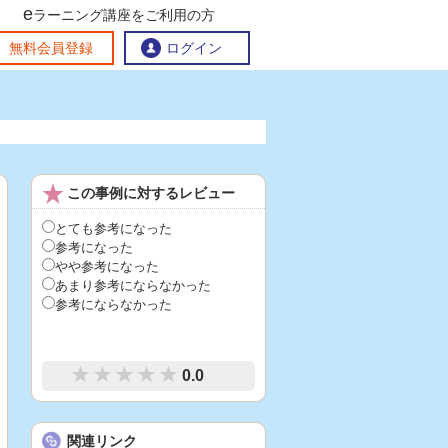
e
ラーニング講座をご利用の方
交流ひろば
無料会員登録
ログイン
おすすめする理由
地方創生交流掲示板
この事例に対するレビュー
eラーニング講座を探す
官民連携講座
地方創生に役立つコンテンツ集
とても参考になった
参考になった
お問い合わせ
やや参考になった
あまり参考にならなかった
参考にならなかった
0.0
関連リンク