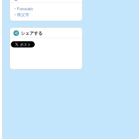
・
Furusato
・
秩父市
シェアする