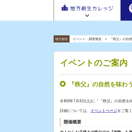
地方
地方創生カレッジ HOME
連携・交流ひろば HOME
地方創生
イベント・調査報告
『秩父』の自然
e
ラーニング講座 HOME
「連携・
交流ひろ
新着情報
連携・交流ひろばについて
初めての方へ
ば」 | 地方
イベントのご案内
地方創生カレッジ活用の流れ
全国で活躍する地方創生専門人材
創生のノ
受講方法
ウハウ共
ビデオライブラリ
地方創生応援プロジェクト
有掲示板
『秩父』の自然を味わう
と実践事
例紹介
令和8年7月4日(土)に「『秩父』の自然
詳細については、
イベントページ
をご覧
開催概要