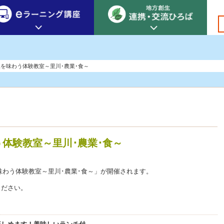
創生カレッジ
eラーニング講座
連携
を味わう体験教室～里川･農業･食～
地方創生カレッジについて
地方創生×デジタル
New!
テーマ別おすすめ受講コース
eラーニング講座 HOME
地方創生の実践事例紹介
eラーニング受講者の声
サイトマップ
イベント情報
体験教室～里川･農業･食～
を味わう体験教室～里川･農業･食～」が開催されます。
ください。