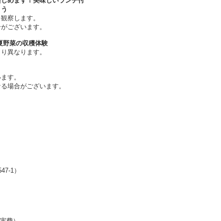
楽しめます！美味しいランチ付
よう
を観察します。
合がございます。
夏野菜の収穫体験
より異なります。
います。
なる場合がございます。
7-1）
代実費）