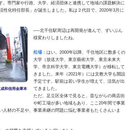
す。専門家や行政、大学、経済団体と連携して地域の課題解決に
・活性化特任部長」が誕生しました。私は２代目で、2020年3月に
──北千住駅周辺は再開発が進んで、ずいぶん
様変わりしましたね。
松場
：はい。2000年以降、千住地区に数多くの
大学（放送大学、東京藝術大学、東京未来大
学、帝京科学大学、東京電機大学）が移転して
きました。来年（2021年）には文教大学も開設
予定です。駅前は若い学生が増えて、活気が出
てきました。
立成和信用金庫本
ただ、足立区全体で見ると、昔ながらの商店街
や町工場が多い地域もあり、ここ20年間で事業
い人材の不足や、事業承継の問題に悩む事業者もたくさんいま