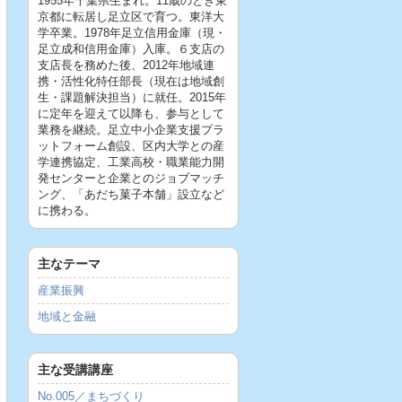
1955年千葉県生まれ。11歳のとき東
京都に転居し足立区で育つ。東洋大
学卒業。1978年足立信用金庫（現・
足立成和信用金庫）入庫。６支店の
支店長を務めた後、2012年地域連
携・活性化特任部長（現在は地域創
生・課題解決担当）に就任。2015年
に定年を迎えて以降も、参与として
業務を継続。足立中小企業支援プラ
ットフォーム創設、区内大学との産
学連携協定、工業高校・職業能力開
発センターと企業とのジョブマッチ
ング、「あだち菓子本舗」設立など
に携わる。
主なテーマ
産業振興
地域と金融
主な受講講座
No.005／まちづくり