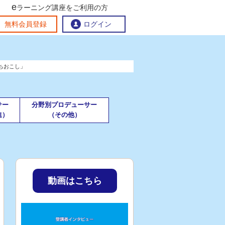
e
ラーニング講座をご利用の方
交流ひろば
無料会員登録
ログイン
ちおこし」
おすすめする理由
地方創生交流掲示板
eラーニング講座を探す
サー
分野別プロデューサー
官民連携講座
地方創生に役立つコンテンツ集
進）
（その他）
お問い合わせ
動画はこちら