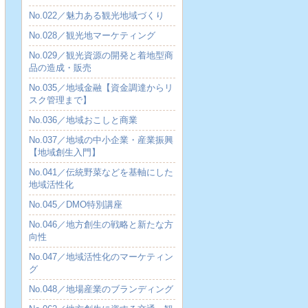
No.022／魅力ある観光地域づくり
No.028／観光地マーケティング
No.029／観光資源の開発と着地型商
品の造成・販売
No.035／地域金融【資金調達からリ
スク管理まで】
No.036／地域おこしと商業
No.037／地域の中小企業・産業振興
【地域創生入門】
No.041／伝統野菜などを基軸にした
地域活性化
No.045／DMO特別講座
No.046／地方創生の戦略と新たな方
向性
No.047／地域活性化のマーケティン
グ
No.048／地場産業のブランディング