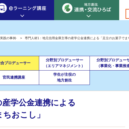
創生カレッジ
eラーニング講座
連携
実践の事例-
専門人材1：地元信用金庫主導の産学公金連携による「足立のお菓子でま
地方創生カレッジについて
地方創生×デジタル
New!
テーマ別おすすめ受講コース
分野別プロデューサー
分野別プロデュー
総合プロデューサー
eラーニング講座 HOME
地方創生の実践事例紹介
（エリアマネジメント）
（事業化・事業推
eラーニング受講者の声
学生が主役の
サイトマップ
イベント情報
官民連携講座
地方創生
の産学公金連携による
まちおこし」