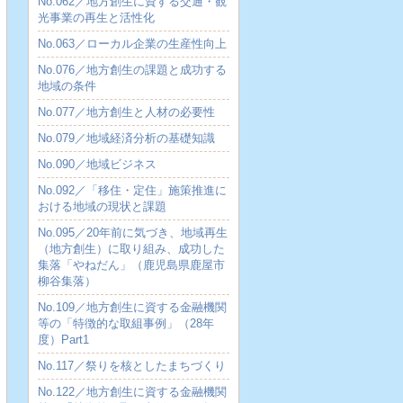
No.062／地方創生に資する交通・観
光事業の再生と活性化
No.063／ローカル企業の生産性向上
No.076／地方創生の課題と成功する
地域の条件
No.077／地方創生と人材の必要性
No.079／地域経済分析の基礎知識
No.090／地域ビジネス
No.092／「移住・定住」施策推進に
おける地域の現状と課題
No.095／20年前に気づき、地域再生
（地方創生）に取り組み、成功した
集落「やねだん」（鹿児島県鹿屋市
柳谷集落）
No.109／地方創生に資する金融機関
等の「特徴的な取組事例」（28年
度）Part1
No.117／祭りを核としたまちづくり
No.122／地方創生に資する金融機関