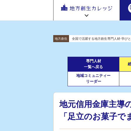
地方
地方創生カレッジ HOME
連携・交流ひろば HOME
地方創生
全国で活躍する地方創生専門人材-学びと
e
ラーニング講座 HOME
「連携・
交流ひろ
新着情報
連携・交流ひろばについて
初めての方へ
ば」 | 地方
専門人材
地方創生カレッジ活用の流れ
全国で活躍する地方創生専門人材
一覧へ戻る
創生のノ
受講方法
ウハウ共
地域コミュニティー
ビデオライブラリ
地方創生応援プロジェクト
有掲示板
リーダー
と実践事
例紹介
地元信用金庫主導
「足立のお菓子で