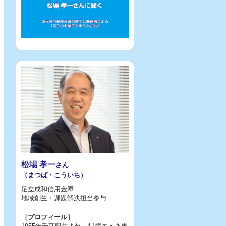
松場 孝一
さん
（まつば・こういち）
足立成和信用金庫
地域創生・課題解決担当参与
［プロフィール］