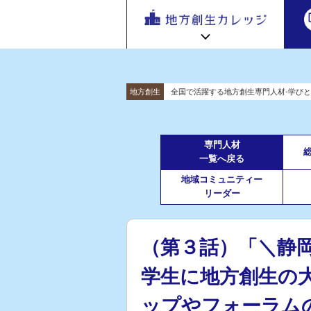
地方
地方創生カレッジ HOME
連携・交流ひろば HOME
地方創生
全国で活躍する地方創生専門人材-学びと
e
ラーニング講座 HOME
「連携・
交流ひろ
新着情報
連携・交流ひろばについて
初めての方へ
ば」 | 地方
専門人材
地方創生カレッジ活用の流れ
全国で活躍する地方創生専門人材
一覧へ戻る
創生のノ
受講方法
ウハウ共
地域コミュニティー
ビデオライブラリ
地方創生応援プロジェクト
有掲示板
リーダー
と実践事
例紹介
（第３話）「＼静
学生に地方創生の
ップやフォーラム