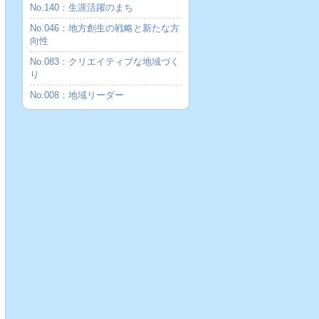
No.140：生涯活躍のまち
No.046：地方創生の戦略と新たな方
向性
No.083：クリエイティブな地域づく
り
No.008：地域リーダー