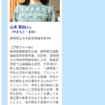
山本 茉由
さん
（やまもと・まゆ）
静岡県立大学経営情報学部3年
［プロフィール］
静岡県御殿場市出身。静岡県立御殿
場南高等学校卒業。2020年、静岡県
立大学経営情報学部に入学。国保研
究室では組織論を研究。大学3年の
秋に地方創生カレッジ「＼静岡発／
学生が主役の地方創生」プロジェク
トのリーダーに自ら立候補。学生が
地方創生を自分事化するためのワー
クショップや、学生と地方創生に取
り組む社会人に交流会等の企画・運
営を担当。プロジェクトを通じて企
画立案や集客方法などを身につける
とともに、地方創生の意義やその魅