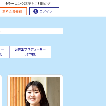
e
ラーニング講座をご利用の方
交流ひろば
無料会員登録
ログイン
長
おすすめする理由
地方創生交流掲示板
eラーニング講座を探す
サー
分野別プロデューサー
官民連携講座
地方創生に役立つコンテンツ集
進）
（その他）
お問い合わせ