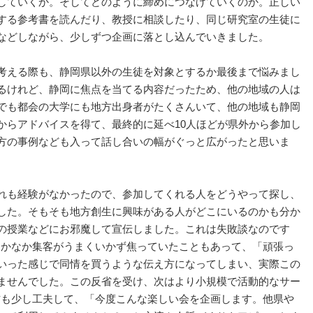
していくか。そしてどのように締めにつなげていくのか。正しい
する参考書を読んだり、教授に相談したり、同じ研究室の生徒に
などしながら、少しずつ企画に落とし込んでいきました。
考える際も、静岡県以外の生徒を対象とするか最後まで悩みまし
るけれど、静岡に焦点を当てる内容だったため、他の地域の人は
でも都会の大学にも地方出身者がたくさんいて、他の地域も静岡
からアドバイスを得て、最終的に延べ10人ほどが県外から参加し
方の事例なども入って話し合いの幅がぐっと広がったと思いま
れも経験がなかったので、参加してくれる人をどうやって探し、
した。そもそも地方創生に興味がある人がどこにいるのかも分か
の授業などにお邪魔して宣伝しました。これは失敗談なのです
なかなか集客がうまくいかず焦っていたこともあって、「頑張っ
いった感じで同情を買うような伝え方になってしまい、実際この
ませんでした。この反省を受け、次はより小規模で活動的なサー
方も少し工夫して、「今度こんな楽しい会を企画します。他県や