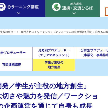
創生カレッジ
eラーニング講座
連携
実践の事例-
専門人材16：ワークショップやフォーラムの企画運営を通じて自身も成
地方創生カレッジについて
地方創生×デジタル
New!
テーマ別おすすめ受講コース
分野別プロデューサー
分野別プロデュー
総合プロデューサー
eラーニング講座 HOME
地方創生の実践事例紹介
（エリアマネジメント）
（事業化・事業推
eラーニング受講者の声
学生が主役の
サイトマップ
イベント情報
官民連携講座
地方創生
岡発／学生が主役の地方創生」
大切さや魅力を発信／ワークショ
の企画運営を通じて自身も成長