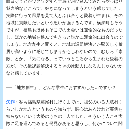
面白そうとかワクワクする予感で飛び込んでみたらやっぱり
魅力的なところで、好きになってしまうという感じでした。
実際に行って風景を見て人とふれ合うと愛着が生まれ、その
地域に貢献したいという思いが強まるんです。横瀬町もそう
ですが、福島も淡路もそこでの出会いは運命的なものだった
し、ほかの地域を選んでもきっと誰かに運命的に出会うので
しょう。地方創生と聞くと、地域の課題解決とか堅苦しく敷
居が高いように感じてしまうかもしれないので、むしろ「素
敵」とか、「気になる」っていうところから生まれた愛着の
方が、その後課題解決するときの原動力になるんじゃないか
なと感じています。
──「地方創生」、どんな学生におすすめしたいですか？
矢作
：私も福島県葛尾村に行くまでは、祖父のいる大蔵村く
らいしか地方というものを知らず、関心はあるけれど実例を
知らないという大勢のうちの一人でした。そういう人こそ実
際に足を運んでみると発見があると思うし、何かについて関