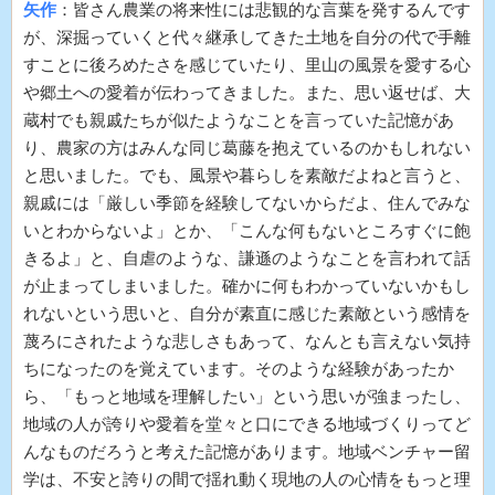
矢作
：皆さん農業の将来性には悲観的な言葉を発するんです
が、深掘っていくと代々継承してきた土地を自分の代で手離
すことに後ろめたさを感じていたり、里山の風景を愛する心
や郷土への愛着が伝わってきました。また、思い返せば、大
蔵村でも親戚たちが似たようなことを言っていた記憶があ
り、農家の方はみんな同じ葛藤を抱えているのかもしれない
と思いました。でも、風景や暮らしを素敵だよねと言うと、
親戚には「厳しい季節を経験してないからだよ、住んでみな
いとわからないよ」とか、「こんな何もないところすぐに飽
きるよ」と、自虐のような、謙遜のようなことを言われて話
が止まってしまいました。確かに何もわかっていないかもし
れないという思いと、自分が素直に感じた素敵という感情を
蔑ろにされたような悲しさもあって、なんとも言えない気持
ちになったのを覚えています。そのような経験があったか
ら、「もっと地域を理解したい」という思いが強まったし、
地域の人が誇りや愛着を堂々と口にできる地域づくりってど
んなものだろうと考えた記憶があります。地域ベンチャー留
学は、不安と誇りの間で揺れ動く現地の人の心情をもっと理