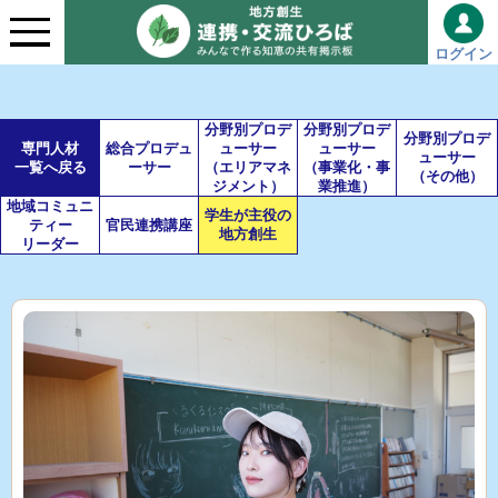
ログイン
分野別プロデ
分野別プロデ
分野別プロデ
専門人材
総合プロデュ
ューサー
ューサー
ューサー
一覧へ戻る
ーサー
（エリアマネ
（事業化・事
（その他）
ジメント）
業推進）
地域コミュニ
学生が主役の
ティー
官民連携講座
地方創生
リーダー