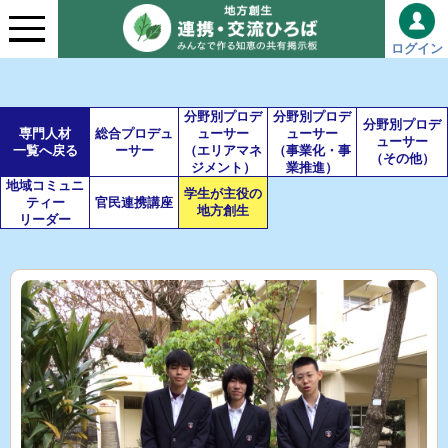
ログイン
分野別プロデ
分野別プロデ
分野別プロデ
専門人材
総合プロデュ
ューサー
ューサー
ューサー
一覧へ戻る
ーサー
（エリアマネ
（事業化・事
（その他）
ジメント）
業推進）
地域コミュニ
学生が主役の
ティー
官民連携講座
地方創生
リーダー