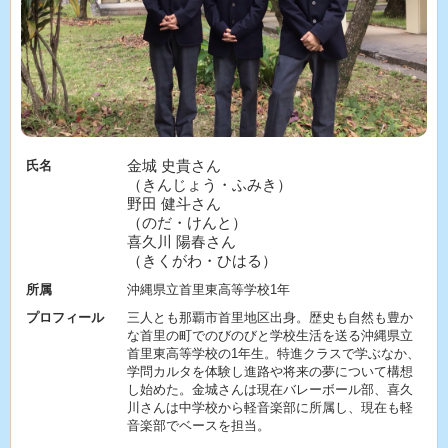
金城 史貴さん
氏名
（きんじょう・ふみき）
野田 健斗さん
（のだ・けんと）
喜久川 陽春さん
（きくがわ・ひはる）
所属
沖縄県立首里東高等学校1年
プロフィール
三人とも那覇市首里地区出身。歴史も自然も豊か
な首里の町でのびのびと学校生活を送る沖縄県立
首里東高等学校の1年生。特進クラスで学ぶなか、
学問カルタを体験し進路や将来の夢について構想
し始めた。金城さんは現在バレーボール部、喜久
川さんは中学校から軽音楽部に所属し、現在も軽
音楽部でベースを担当。