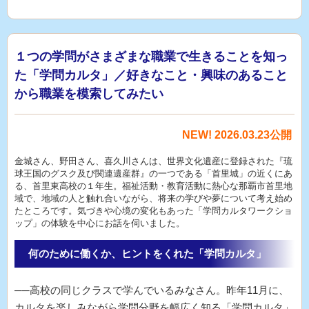
１つの学問がさまざまな職業で生きることを知っ
た「学問カルタ」／好きなこと・興味のあること
から職業を模索してみたい
NEW! 2026.03.23公開
金城さん、野田さん、喜久川さんは、世界文化遺産に登録された『琉
球王国のグスク及び関連遺産群』の一つである「首里城」の近くにあ
る、首里東高校の１年生。福祉活動・教育活動に熱心な那覇市首里地
域で、地域の人と触れ合いながら、将来の学びや夢について考え始め
たところです。気づきや心境の変化もあった「学問カルタワークショ
ップ」の体験を中心にお話を伺いました。
何のために働くか、ヒントをくれた「学問カルタ」
──高校の同じクラスで学んでいるみなさん。昨年11月に、
カルタを楽しみながら学問分野を幅広く知る「学問カルタ」