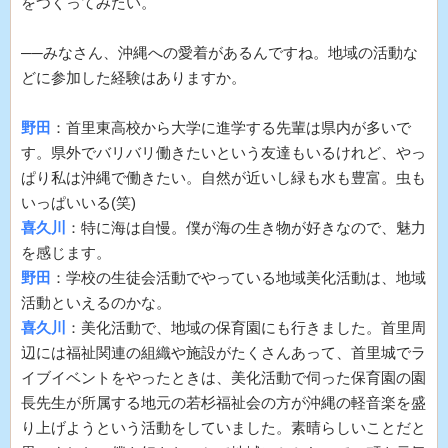
をつくってみたい。
──みなさん、沖縄への愛着があるんですね。地域の活動な
どに参加した経験はありますか。
野田
：首里東高校から大学に進学する先輩は県内が多いで
す。県外でバリバリ働きたいという友達もいるけれど、やっ
ぱり私は沖縄で働きたい。自然が近いし緑も水も豊富。虫も
いっぱいいる(笑)
喜久川
：特に海は自慢。僕が海の生き物が好きなので、魅力
を感じます。
野田
：学校の生徒会活動でやっている地域美化活動は、地域
活動といえるのかな。
喜久川
：美化活動で、地域の保育園にも行きました。首里周
辺には福祉関連の組織や施設がたくさんあって、首里城でラ
イブイベントをやったときは、美化活動で伺った保育園の園
長先生が所属する地元の若杉福祉会の方が沖縄の軽音楽を盛
り上げようという活動をしていました。素晴らしいことだと