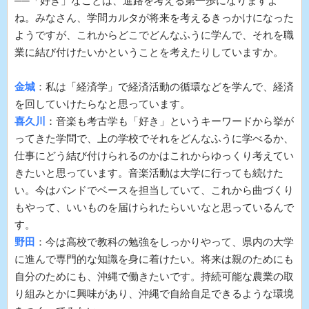
──「好き」なことは、進路を考える第一歩になりますよ
ね。みなさん、学問カルタが将来を考えるきっかけになった
ようですが、これからどこでどんなふうに学んで、それを職
業に結び付けたいかということを考えたりしていますか。
金城
：私は「経済学」で経済活動の循環などを学んで、経済
を回していけたらなと思っています。
喜久川
：音楽も考古学も「好き」というキーワードから挙が
ってきた学問で、上の学校でそれをどんなふうに学べるか、
仕事にどう結び付けられるのかはこれからゆっくり考えてい
きたいと思っています。音楽活動は大学に行っても続けた
い。今はバンドでベースを担当していて、これから曲づくり
もやって、いいものを届けられたらいいなと思っているんで
す。
野田
：今は高校で教科の勉強をしっかりやって、県内の大学
に進んで専門的な知識を身に着けたい。将来は親のためにも
自分のためにも、沖縄で働きたいです。持続可能な農業の取
り組みとかに興味があり、沖縄で自給自足できるような環境