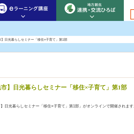
創生カレッジ
eラーニング講座
連携
光市】日光暮らしセミナー「移住×子育て」第1部
地方創生カレッジについて
地方創生×デジタル
New!
テーマ別おすすめ受講コース
eラーニング講座 HOME
地方創生の実践事例紹介
eラーニング受講者の声
サイトマップ
イベント情報
日光市】日光暮らしセミナー「移住×子育て」第1部
）日光市】日光暮らしセミナー「移住×子育て」第1部」がオンラインで開催されます