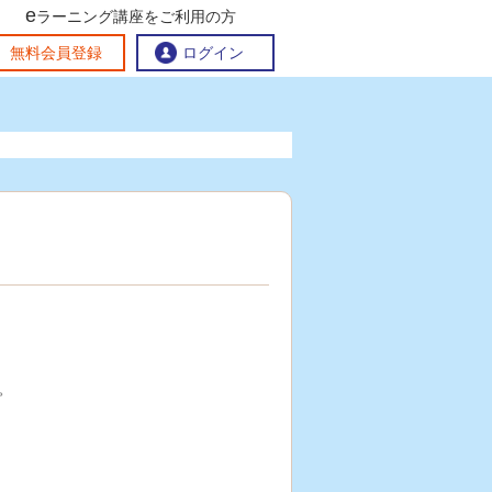
e
ラーニング講座をご利用の方
交流ひろば
無料会員登録
ログイン
おすすめする理由
地方創生交流掲示板
eラーニング講座を探す
官民連携講座
地方創生に役立つコンテンツ集
お問い合わせ
。