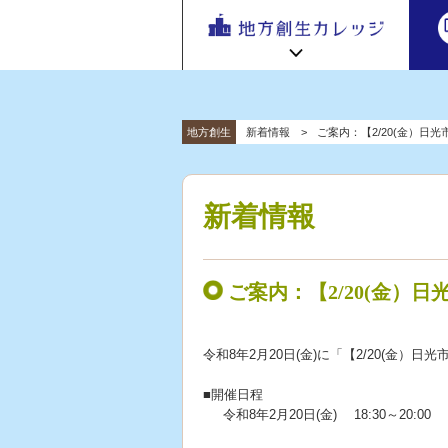
地方
地方創生カレッジ HOME
連携・交流ひろば HOME
地方創生
新着情報
ご案内：【2/20(金）日
e
ラーニング講座 HOME
「連携・
交流ひろ
新着情報
連携・交流ひろばについて
初めての方へ
ば」 | 地方
新着情報
地方創生カレッジ活用の流れ
全国で活躍する地方創生専門人材
創生のノ
受講方法
ウハウ共
ビデオライブラリ
地方創生応援プロジェクト
有掲示板
ご案内：【2/20(金）
と実践事
例紹介
令和8年2月20日(金)に「【2/20(金
■開催日程
令和8年2月20日(金) 18:30～20:00