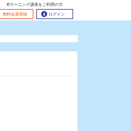
e
ラーニング講座をご利用の方
交流ひろば
無料会員登録
ログイン
おすすめする理由
地方創生交流掲示板
eラーニング講座を探す
官民連携講座
地方創生に役立つコンテンツ集
お問い合わせ