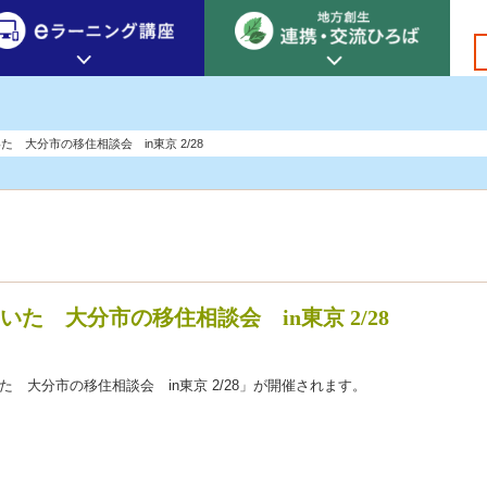
創生カレッジ
eラーニング講座
連携
 大分市の移住相談会 in東京 2/28
地方創生カレッジについて
地方創生×デジタル
New!
テーマ別おすすめ受講コース
eラーニング講座 HOME
地方創生の実践事例紹介
eラーニング受講者の声
サイトマップ
イベント情報
た 大分市の移住相談会 in東京 2/28
いた 大分市の移住相談会 in東京 2/28」が開催されます。