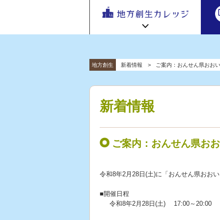
地方
地方創生カレッジ HOME
連携・交流ひろば HOME
地方創生
新着情報
ご案内：おんせん県おおいた
e
ラーニング講座 HOME
「連携・
交流ひろ
新着情報
連携・交流ひろばについて
初めての方へ
ば」 | 地方
新着情報
地方創生カレッジ活用の流れ
全国で活躍する地方創生専門人材
創生のノ
受講方法
ウハウ共
ビデオライブラリ
地方創生応援プロジェクト
有掲示板
ご案内：おんせん県おおい
と実践事
例紹介
令和8年2月28日(土)に「おんせん県おお
■開催日程
令和8年2月28日(土) 17:00～20:00