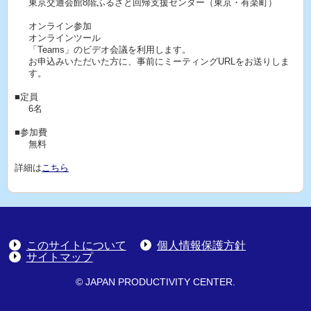
東京交通会館8階ふるさと回帰支援センター（東京・有楽町）
オンライン参加
オンラインツール
「Teams」のビデオ会議を利用します。
お申込みいただいた方に、事前にミーティングURLをお送りしま
す。
■定員
6名
■参加費
無料
詳細は
こちら
このサイトについて
個人情報保護方針
サイトマップ
© JAPAN PRODUCTIVITY CENTER.