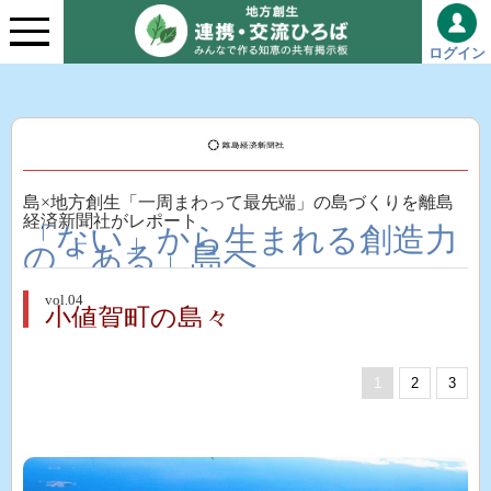
ログイン
島×地方創生「一周まわって最先端」の島づくりを離島
経済新聞社がレポート
「ない」から生まれる創造力
の「ある」島へ
vol.04
小値賀町の島々
1
2
3