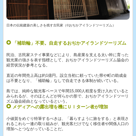
日本の伝統建築の美しさを残す古民家（©おぢかアイランドツーリズム）
「補助輪」不要。自走するおぢかアイランドツーリズム
民泊、古民家ステイ事業などにより、島産業を支える太い幹に育った
観光業の強さを表す指標として、おぢかアイランドツーリズム協会の
経営状況が参考となる。
直近の年間売上高は約1億円。設立当初に頼っていた県や町の助成金
は不要となり、「補助輪」なしで自走できる体制が続いている。
島では、純粋な観光客ベースで年間15,000人程度を受け入れていると
みられるが、そのほとんどが何らかの形で、おぢかアイランドツーリ
ズム協会経由となっているという。
メディアへの露出増を機にＵＩターン者が増加
小値賀をめぐり特筆するべきは、「暮らすように旅をする」と表現さ
れるこれら一連の取り組みが、観光客だけでなく移住者や関係人口の
増加へとつながっていることだ。