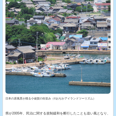
日本の原風景が残る小値賀の街並み（©おぢかアイランドツーリズム）
県が2005年、民泊に関する規制緩和を断行したことも追い風となり、