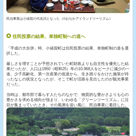
民泊事業は小値賀の代名詞となった（©おぢかアイランドツーリズム）
住民投票の結果、単独町制への道へ
「平成の大合併」時、小値賀町は住民投票の結果、単独町制の道を選
択した。
厳しさを増すことが予想されていた町財政よりも自主性を優先した結
果だったが、人口は1950（昭和25）年の10,968人をピークに減少の一
途。少子高齢化、第一次産業の低迷から、生き残りをかけた施策が待
ったなしの状況となったが、そこで町が活路を見出したのが観光事業
だった。
当時は、都市部で暮らす人たちのなかで、物質的な豊かさよりも心の
豊かさを求める傾向が強まり、いわゆる「グリーンツーリズム」に注
目が集まっていたとき。その風潮を追い風に、民泊事業に着目した。