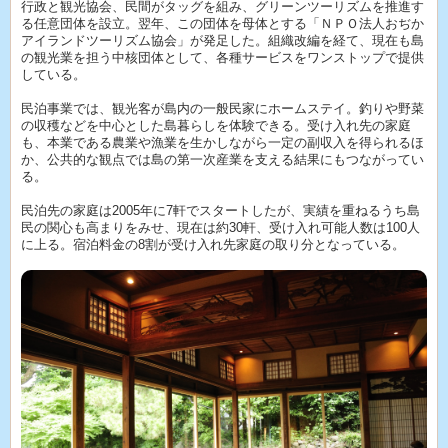
行政と観光協会、民間がタッグを組み、グリーンツーリズムを推進す
る任意団体を設立。翌年、この団体を母体とする「ＮＰＯ法人おぢか
アイランドツーリズム協会」が発足した。組織改編を経て、現在も島
の観光業を担う中核団体として、各種サービスをワンストップで提供
している。
民泊事業では、観光客が島内の一般民家にホームステイ。釣りや野菜
の収穫などを中心とした島暮らしを体験できる。受け入れ先の家庭
も、本業である農業や漁業を生かしながら一定の副収入を得られるほ
か、公共的な観点では島の第一次産業を支える結果にもつながってい
る。
民泊先の家庭は2005年に7軒でスタートしたが、実績を重ねるうち島
民の関心も高まりをみせ、現在は約30軒、受け入れ可能人数は100人
に上る。宿泊料金の8割が受け入れ先家庭の取り分となっている。