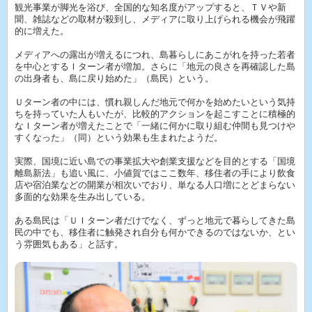
観光事業が脚光を浴び、全国的な知名度がアップすると、ＴＶや新
聞、雑誌などの取材が殺到し、メディアに取り上げられる機会が飛躍
的に増えた。
メディアへの露出が増えるにつれ、島暮らしにあこがれを持った若者
を中心とするＩターン者が増加。さらに「地元の良さを再確認した島
の出身者も、島に戻り始めた」（島民）という。
Ｕターン者の中には、慣れ親しんだ地元で何かを始めたいという気持
ちを持っていた人もいたが、比較的アクションを起こすことに積極的
なＩターン者が増えたことで「一緒に何かに取り組む仲間も見つけや
すくなった」（同）という効果も生まれたようだ。
実際、国境に近い島での事業拡大や創業支援などを目的とする「国境
離島新法」も追い風に、小値賀ではここ数年、移住者の手により飲食
店や宿泊業などの開業が相次いでおり、単なる人口増にとどまらない
多面的な効果を生み出している。
ある島民は「ＵＩターン者だけでなく、ずっと地元で暮らしてきた島
民の中でも、移住者に触発され自分も何かできるのではないか、とい
う雰囲気もある」と話す。