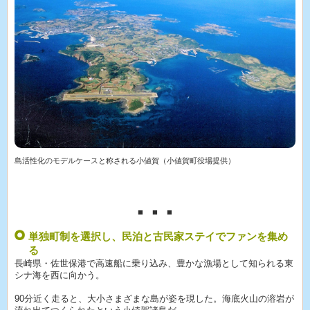
島活性化のモデルケースと称される小値賀（小値賀町役場提供）
■ ■ ■
単独町制を選択し、民泊と古民家ステイでファンを集め
る
長崎県・佐世保港で高速船に乗り込み、豊かな漁場として知られる東
シナ海を西に向かう。
90分近く走ると、大小さまざまな島が姿を現した。海底火山の溶岩が