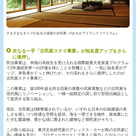
さまざまなタイプがある小値賀の古民家（©おぢかアイランドツーリズム）
次なる一手「古民家ステイ事業」が知名度アップをさら
に後押し
民泊事業は、米国の高校生を受け入れる国際親善大使派遣プログラム
で2年連続世界一の評価を得たことを契機として、一気に知名度がア
ップ。来島者がぐっと伸びたが、その流れをさらに後押ししたのが、
古民家ステイ事業だ。
この事業は、築100年超を誇る旧家の屋敷や武家屋敷などの古民家を
現代風にリノベーションし、一棟一組限定の貸し切り型宿泊施設とし
て提供する取り組み。
現在、古民家は6棟整備されているが、いずれも日本の伝統建築の美
しさを残しつつ快適な空間を提供。海を一望できる物件、路地裏にた
たずむ建築物、豊かな緑に囲まれた建物など個性派がそろう。
この取り組みは、東洋文化研究家のアレックス・カーが島の古民家に
高い価値を見出し、プロデューサーとして島人と協力しながらつくり