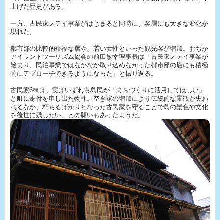
上げた歴史がある。
一方、古民家ステイ事業がはじまると同時に、客層にも大きな変化が
現れた。
都市部の比較的裕福な層や、若い女性といった観光客が増加。おぢか
アイランドツーリズム協会の前田敏幸理事長は「古民家ステイ事業が
始まり、民泊事業ではなかなか取り込めなかった都市部の層にも積極
的にアプローチできるようになった」と振り返る。
古民家6棟は、実はいずれも島民が「まちづくりに活用してほしい」
と町に寄付を申し出た物件。空き家の増加により伝統的な景観が失わ
れるなか、朽ちるばかりとなった古民家を守ることで島の景色や文化
を後世に残したい、との願いもあったようだ。