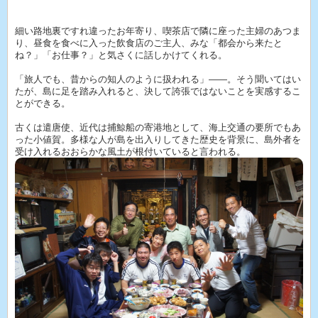
細い路地裏ですれ違ったお年寄り、喫茶店で隣に座った主婦のあつま
り、昼食を食べに入った飲食店のご主人、みな「都会から来たと
ね？」「お仕事？」と気さくに話しかけてくれる。
「旅人でも、昔からの知人のように扱われる」――。そう聞いてはい
たが、島に足を踏み入れると、決して誇張ではないことを実感するこ
とができる。
古くは遣唐使、近代は捕鯨船の寄港地として、海上交通の要所でもあ
った小値賀。多様な人が島を出入りしてきた歴史を背景に、島外者を
受け入れるおおらかな風土が根付いていると言われる。