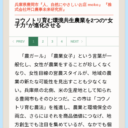
兵庫県豊岡市『人、自然にやさしいお店 moko』 『株
式会社坪口農事未来研究所』
コウノトリ育む環境共生農業を2つの“女
子力”が進化させる
PREV
1
2
3
4
NEXT
「農ガール」「農業女子」という言葉が一
般化し、女性が農業をすることが珍しくなく
なり、女性目線の営農スタイルが、地域の農
業の新たな可能性を見出すことも少なくな
い。兵庫県の北側、米の生産地として知られ
る豊岡市もそのひとつだ。この市は「コウノ
トリ育む農法」を推進し、農業と環境保全の
両立、さらにはそれを商品価値につなげ、地
方創生でも注目を集めているが、なかでも個