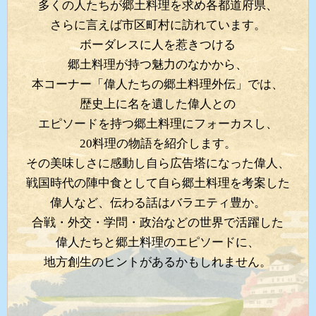
多くの人たちが郷土料理を求め各都道府県、
さらに言えば市区町村に訪れています。
ボーダレスに人を惹きつける
郷土料理が持つ魅力のなかから、
本コーナー「偉人たちの郷土料理外伝」では、
歴史上に名を遺した偉人との
エピソードを持つ郷土料理にフォーカスし、
20料理の物語を紹介します。
その美味しさに感動し自ら広告塔になった偉人、
戦国時代の陣中食として自ら郷土料理を考案した
偉人など、伝わる話はバラエティ豊か。
合戦・外交・学問・政治などの世界で活躍した
偉人たちと郷土料理のエピソードに、
地方創生のヒントがあるかもしれません。